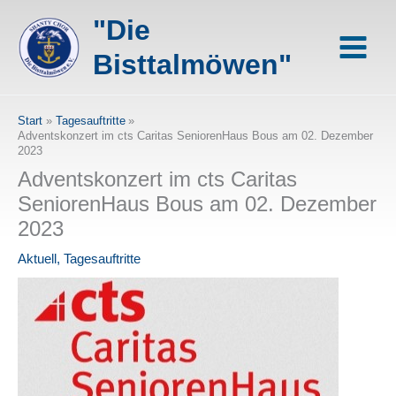
Zum
"Die
Inhalt
springen
Bisttalmöwen"
Start
Tagesauftritte
Adventskonzert im cts Caritas SeniorenHaus Bous am 02. Dezember
2023
Adventskonzert im cts Caritas
SeniorenHaus Bous am 02. Dezember
2023
Aktuell
,
Tagesauftritte