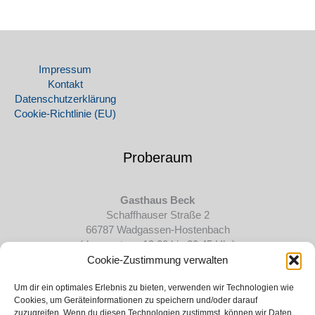
Impressum
Kontakt
Datenschutz­erklärung
Cookie-Richtlinie (EU)
Proberaum
Gasthaus Beck
Schaffhauser Straße 2
66787 Wadgassen-Hostenbach
(donnerstags 19:00 bis 20:45 Uhr)
Cookie-Zustimmung verwalten
Mitglied im:
Um dir ein optimales Erlebnis zu bieten, verwenden wir Technologien wie
Cookies, um Geräteinformationen zu speichern und/oder darauf
zuzugreifen. Wenn du diesen Technologien zustimmst, können wir Daten