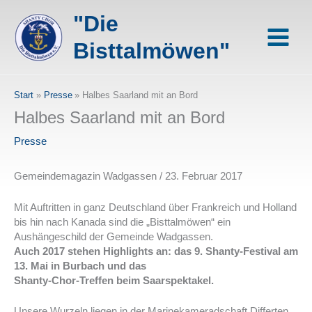
Zum
"Die
Inhalt
springen
Bisttalmöwen"
Start
Presse
Halbes Saarland mit an Bord
Halbes Saarland mit an Bord
Presse
Gemeindemagazin Wadgassen / 23. Februar 2017
Mit Auftritten in ganz Deutschland über Frankreich und Holland
bis hin nach Kanada sind die „Bisttalmöwen“ ein
Aushängeschild der Gemeinde Wadgassen.
Auch 2017 stehen Highlights an: das 9. Shanty-Festival am
13. Mai in Burbach und das
Shanty-Chor-Treffen beim Saarspektakel.
Unsere Wurzeln liegen in der Marinekameradschaft Differten,