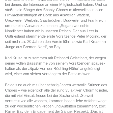
bei denen, die Interesse an einer Mitgliedschaft haben. Und so
stoßen die Sänger des Shanty-Chores mittlerweile aus allen
Himmelsrichtungen an Bord: aus Alsweiler, Wadern,
Urexweiler, Werbeln, Saarbrücken, Dudweiler und Frankreich,
um nur eine Auswahl zu nennen. „Sogar zwei echte
Nordlichter haben wir in unseren Reihen. Der aus Leer in
Ostfriesland stammende erste Vorsitzende Peter Mögling, der
seit mehr als 20 Jahren den Verein führt, sowie Karl Kruse, ein
Junge aus Bremen-Nord“, so Bay.
Karl Kruse ist zusammen mit Reinhard Geiselhart, der wegen
seiner vollen Bassstimme von seinem Vorsitzenden spaßes-
halber als der „Spatz von der Röchling-Höhe“ angekündigt
wird, einer von sieben Vorsängern der Bisttalmöwen.
Beide sind auch mit über achtzig Jahren wertvolle Stützen des
Chores – wie eigentlich alle der rund 35 aktiven Chormitglieder,
die mit viel Einsatzfreude bei der Sache sind. „So weit
verstreut wie alle wohnen, kommen beachtliche Anfahrtswege
zu den wöchentlichen Proben und Auftritten zusammen“, zollt
Rainer Bay dem Engagement der Sänger Respekt. „Das ist