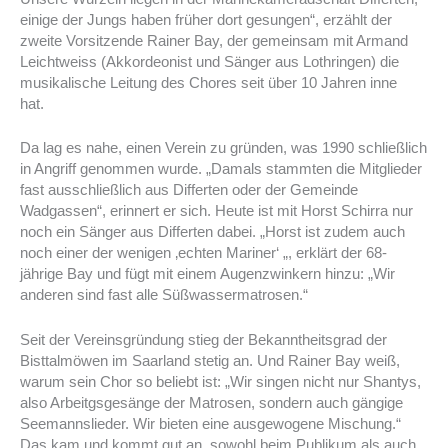
einige der Jungs haben früher dort gesungen“, erzählt der
zweite Vorsitzende Rainer Bay, der gemeinsam mit Armand
Leichtweiss (Akkordeonist und Sänger aus Lothringen) die
musikalische Leitung des Chores seit über 10 Jahren inne
hat.
Da lag es nahe, einen Verein zu gründen, was 1990 schließlich
in Angriff genommen wurde. „Damals stammten die Mitglieder
fast ausschließlich aus Differten oder der Gemeinde
Wadgassen“, erinnert er sich. Heute ist mit Horst Schirra nur
noch ein Sänger aus Differten dabei. „Horst ist zudem auch
noch einer der wenigen ‚echten Mariner‘ „, erklärt der 68-
jährige Bay und fügt mit einem Augenzwinkern hinzu: „Wir
anderen sind fast alle Süßwassermatrosen.“
Seit der Vereinsgründung stieg der Bekanntheitsgrad der
Bisttalmöwen im Saarland stetig an. Und Rainer Bay weiß,
warum sein Chor so beliebt ist: „Wir singen nicht nur Shantys,
also Arbeitgsgesänge der Matrosen, sondern auch gängige
Seemannslieder. Wir bieten eine ausgewogene Mischung.“
Das kam und kommt gut an, sowohl beim Publikum als auch