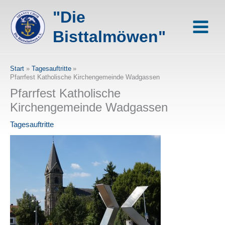
Zum
"Die
Inhalt
springen
Bisttalmöwen"
Start
Tagesauftritte
Pfarrfest Katholische Kirchengemeinde Wadgassen
Pfarrfest Katholische
Kirchengemeinde Wadgassen
Tagesauftritte