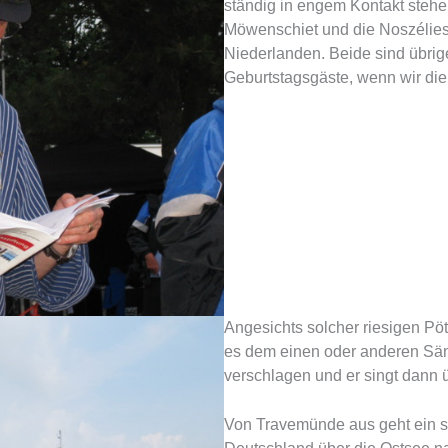
ständig in engem Kontakt stehe
Möwenschiet und die Noszélies
Niederlanden. Beide sind übrig
Geburtstagsgäste, wenn wir die
Angesichts solcher riesigen Pö
es dem einen oder anderen Sä
verschlagen und er singt dann
Von Travemünde aus geht ein se