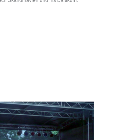
ach Skandinavien und ins Baltikum.