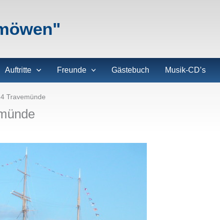
lmöwen"
Auftritte
Freunde
Gästebuch
Musik-CD’s
014 Travemünde
emünde