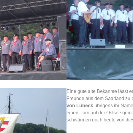
Eine gute alte Bekannte lässt e
Freunde aus dem Saarland zu 
von Lübeck
übrigens ihr Name 
einen Törn auf der Ostsee gema
schwärmen noch heute von dies