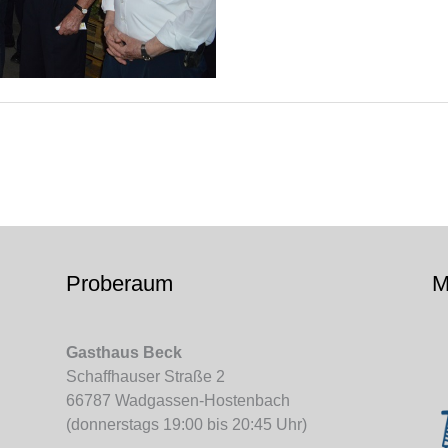
Proberaum
M
Gasthaus Beck
Schaffhauser Straße 2
66787 Wadgassen-Hostenbach
(donnerstags 19:00 bis 20:45 Uhr)