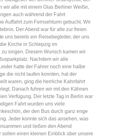
wir alle mit einem Glas Berliner Weiße,
sangen auch während der Fahrt
ine Auffahrt zum Fernsehturm gebucht. Wir
ebnis. Der Abend war für alle zur freien
 uns bereits ein Reisebegleiter, der uns
die Kirche in Schlepzig im
che zu singen. Diesem Wunsch kamen wir
Busparkplatz. Nachdem wir alle
eider hatte der Fahrer noch eine halbe
e die nicht laufen konnten, hat der
t waren, ging die herrliche Kahnfahrt
elegt. Danach fuhren wir mit den Kähnen
en Verfügung. Der letzte Tag in Berlin war
ündigen Fahrt wurden uns viele
Dankeschön, der den Bus durch ganz enge
gung. Jeder konnte sich das ansehen, was
h beisammen und ließen den Abend
sollen einen kleinen Einblick über unsere