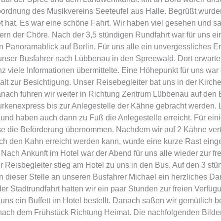
dnung des Musikvereins Seeteufel aus Halle. Begrüßt wurden 
t hat. Es war eine schöne Fahrt. Wir haben viel gesehen und 
ern der Chöre. Nach der 3,5 stündigen Rundfahrt war für uns e
 Panoramablick auf Berlin. Für uns alle ein unvergessliches Erl
nser Busfahrer nach Lübbenau in den Spreewald. Dort erwartete
 viele Informationen übermittelte. Eine Höhepunkt für uns war 
alt zur Besichtigung. Unser Reisebegleiter bat uns in der Kir
ach fuhren wir weiter in Richtung Zentrum Lübbenau auf den 
rkenexpress bis zur Anlegestelle der Kähne gebracht werden. L
und haben auch dann zu Fuß die Anlegestelle erreicht. Für einig
e die Beförderung übernommen. Nachdem wir auf 2 Kähne verteil
rch den Kahn erreicht werden kann, wurde eine kurze Rast eing
ch Ankunft im Hotel war der Abend für uns alle wieder zur frei
er Reisbegleiter stieg am Hotel zu uns in den Bus. Auf den 3 st
An dieser Stelle an unseren Busfahrer Michael ein herzliches 
er Stadtrundfahrt hatten wir ein paar Stunden zur freien Verfü
 uns ein Buffett im Hotel bestellt. Danach saßen wir gemütlic
ach dem Frühstück Richtung Heimat. Die nachfolgenden Bilder 