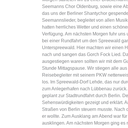
Seemanns Chor Oldenburg, sowie eine Abor
das uns der Berliner Shantychor gespende
Seemannslieder, begleitet von allen Musik
hatten herrliches Wetter und einen schönen
Verfügung. Am nächsten Morgen fuhr uns u
bei einer Rundfahrt um den Spreewald ganz
Unterspreewald. Hier machten wir einen H
nach und sangen das Gorch Fock Lied. Dan
ausgestiegen waren sollten wir mit dem Gu
Stunde Mittagspause. Wir stiegen alle aus 
Reisebegleiter mit seinem PKW netterweis
los. Im Spreewald-Dorf Lehde, das nur du
zum Anlegerhafen nach Lübbenau zurück. Na
geplant zur Stadtrundfahrt durch Berlin. D
Sehenswürdigkeiten gezeigt und erklärt. 
Straßen von Berlin steuern musste. Nach d
er wollte. Zum Ausklang am Abend war für
ausklingen. Am nächsten Morgen ging es n