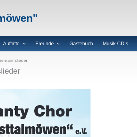
lmöwen"
Auftritte
Freunde
Gästebuch
Musik-CD’s
Seemannslieder
lieder