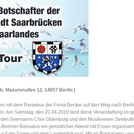
, Masurenallee 12, 14057 Berlin |
ns mit dem Reisebus der Firma Becker auf den Weg nach Berlin
n. Am Samstag, den 20.04.2019 fand diese Veranstaltung im gr
ch den Seemanns Chor Oldenburg und den Musikverein Seeteufe
lt-Berliner Biersalon ein gemütlicher Abend mit Essen organisi
t auf der Spree und dem Landwehrkanal. Mit an Bord waren unse