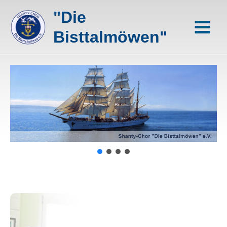
Zum
"Die
Inhalt
springen
Bisttalmöwen"