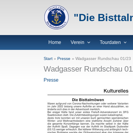
Zum
Inhalt
"Die Bistta
springen
Home
Verein
Tourdaten
Start
Presse
Wadgasser Rundschau 01/23
Wadgasser Rundschau 01
Presse