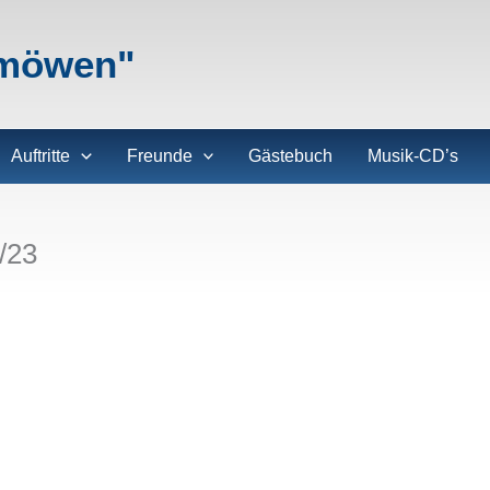
lmöwen"
Auftritte
Freunde
Gästebuch
Musik-CD’s
/23